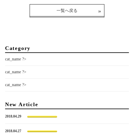
一覧へ戻る
Category
cat_name ?>
cat_name ?>
cat_name ?>
New Article
2018.04.29
2018.04.27