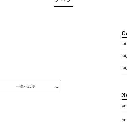
C
ca
ca
ca
一覧へ戻る
N
201
201