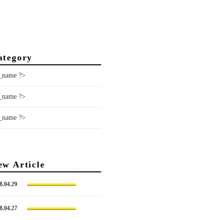
ategory
t_name ?>
t_name ?>
t_name ?>
ew Article
8.04.29
8.04.27